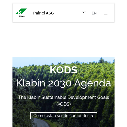
Painel ASG
PT
EN
KODS
Klabin 2030 Agenda
The Klabin Sustainable Development Goals
(KODS)
Como estão sendo cumpridos ➜